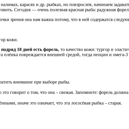
, налимах, карасях и др. рыбках, но повзрослев, начинаем задава
товить. Сегодня — очень полезная красная рыба: радужная форел
точки зрения она нам важна потому, что в ней содержатся следу
гор кожи.
и
подряд 18 дней есть форель
, то качество кожи: тургор и эласт
а плёнка повреждается внешней средой, тогда неоцин и омега-3
братить внимание при выборе рыбы.
о это говорит о том, что она – свежая. Запомните: форель должна
нными, иначе это означает, что эта лососёвая рыбка – старая.