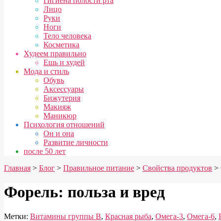
Гигиена полости рта
Лицо
Руки
Ноги
Тело человека
Косметика
Худеем правильно
Ешь и худей
Мода и стиль
Обувь
Аксессуары
Бижутерия
Макияж
Маникюр
Психология отношений
Он и она
Развитие личности
после 50 лет
Главная
>
Блог
>
Правильное питание
>
Свойства продуктов
> 
Форель: польза и вред
Метки:
Витамины группы B
,
Красная рыба
,
Омега-3
,
Омега-6
,