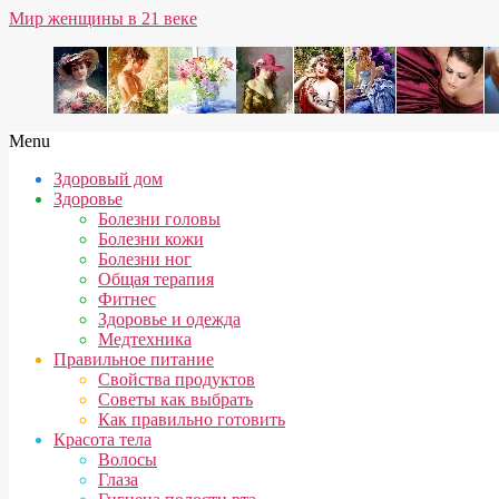
Skip
Мир женщины в 21 веке
to
content
Secondary
Menu
Navigation
Здоровый дом
Menu
Здоровье
Болезни головы
Болезни кожи
Болезни ног
Общая терапия
Фитнес
Здоровье и одежда
Медтехника
Правильное питание
Свойства продуктов
Советы как выбрать
Как правильно готовить
Красота тела
Волосы
Глаза