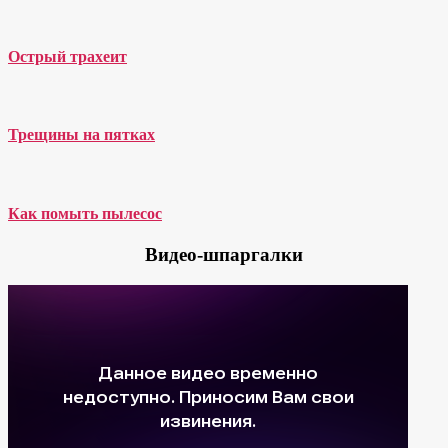
Острый трахеит
Трещины на пятках
Как помыть пылесос
Видео-шпаргалки