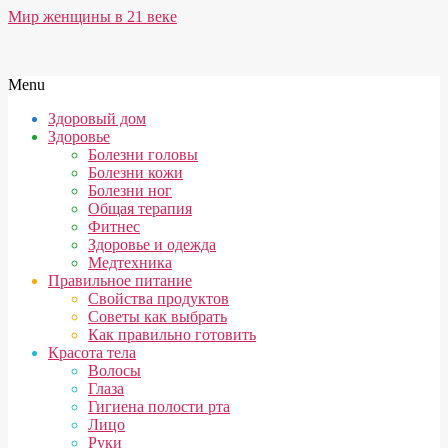
Skip
Мир женщины в 21 веке
to
content
Secondary
Menu
Navigation
Здоровый дом
Menu
Здоровье
Болезни головы
Болезни кожи
Болезни ног
Общая терапия
Фитнес
Здоровье и одежда
Медтехника
Правильное питание
Свойства продуктов
Советы как выбрать
Как правильно готовить
Красота тела
Волосы
Глаза
Гигиена полости рта
Лицо
Руки