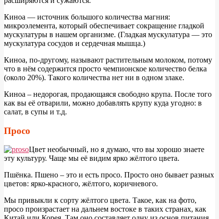
расширяются и сужаются.
Киноа — источник большого количества магния:
микроэлемента, который обеспечивает сокращение гладкой
мускулатуры в нашем организме. (Гладкая мускулатура — это
мускулатура сосудов и сердечная мышца.)
Киноа, по-другому, называют растительным молоком, потому
что в нём содержится просто чемпионское количество белка
(около 20%). Такого количества нет ни в одном злаке.
Киноа – недорогая, продающаяся свободно крупа. После того
как вы её отварили, можно добавлять крупу куда угодно: в
салат, в супы и т.д.
Просо
Ц
вет необычный, но я думаю, что вы хорошо знаете
эту культуру. Чаще мы её видим ярко жёлтого цвета.
Пшёнка. Пшено – это и есть просо. Просто оно бывает разных
цветов: ярко-красного, жёлтого, коричневого.
Мы привыкли к сорту жёлтого цвета. Такое, как на фото,
просо произрастает на дальнем востоке в таких странах, как
Китай или Корея. Там оно составляет одну из основ питания.