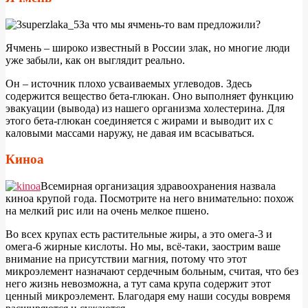
З
а что мы ячмень-то вам предложили?
Ячмень – широко известный в России злак, но многие люди
уже забыли, как он выглядит реально.
Он – источник плохо усваиваемых углеводов. Здесь
содержится вещество бета-глюкан. Оно выполняет функцию
эвакуации (вывода) из нашего организма холестерина. Для
этого бета-глюкан соединяется с жирами и выводит их с
каловыми массами наружу, не давая им всасываться.
Киноа
В
семирная организация здравоохранения назвала
киноа крупой года. Посмотрите на него внимательно: похож
на мелкий рис или на очень мелкое пшено.
Во всех крупах есть растительные жиры, а это омега-3 и
омега-6 жирные кислоты. Но мы, всё-таки, заострим ваше
внимание на присутствии магния, потому что этот
микроэлемент назначают сердечным больным, считая, что без
него жизнь невозможна, а тут сама крупа содержит этот
ценный микроэлемент. Благодаря ему наши сосуды вовремя