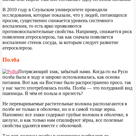
В 2010 году в Сеульском университете проводили
исследования, которые показали, что у людей, питающихся
просом, существенно снижается уровень системного
воспаления, то есть ярко проявляются
противовоспалительные свойства. Например, снижается риск
появления атеросклероза, так как сначала появляется
воспаление стенок сосуда, за которым следует развитие
атеросклероза.
Полба
П
отрясающий злак, забытый нами. Когда-то на Руси
полба была в ходу и широко использовалась, как основа
питания. Вот как на Востоке было распространено просо, так
у нас часто употреблялась полба. Полба — это полудикий вид
пшеницы. В чём её польза и прелесть?
Не перевариваемые растительные волокна располагаются в
полбе не только в оболочке, но и в самой толще зерна.
Напомню: все злаки содержат грубые волокна в оболочке, в
шелухе, и как только нам отшлифуют зёрна, все полезные
свойства удалятся вместе с оболочкой.
Так вот, волокна полбы в кишечнике разбухают до