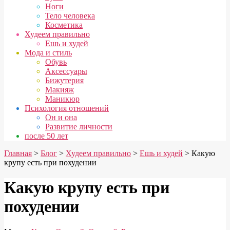
Ноги
Тело человека
Косметика
Худеем правильно
Ешь и худей
Мода и стиль
Обувь
Аксессуары
Бижутерия
Макияж
Маникюр
Психология отношений
Он и она
Развитие личности
после 50 лет
Главная
>
Блог
>
Худеем правильно
>
Ешь и худей
> Какую
крупу есть при похудении
Какую крупу есть при
похудении