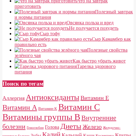
Что на завтрак
приготовить
Полезный завтрак
и нормы питания
Овсянка польза и вред
Не получается похудеть
Сыр тофу
Сыр Камамбер как
правильно есть
Полезные свойства
зелёного чая
Как быстро убрать живот
Тарелка здорового
питания
Поиск по тегам
Антиоксиданты
Витамин E
Аллергия
Витамин С
Витамин А
Витамин К
Витамины группы B
Внутренние
Диеты
болезни
Железо
Голова
Гемоглобин
Желудочно-
Калий
Кальций
Крупы
Зубы
Каши
Косметика
кишечные болезни