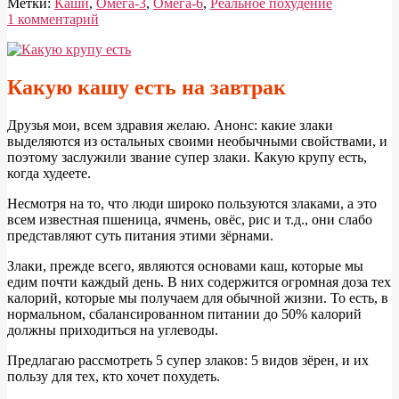
Метки:
Каши
,
Омега-3
,
Омега-6
,
Реальное похудение
1 комментарий
Какую
Какую кашу есть на завтрак
крупу
есть
Д
рузья мои, всем здравия желаю. Анонс: какие злаки
при
выделяются из остальных своими необычными свойствами, и
поэтому заслужили звание супер злаки. Какую крупу есть,
похудении
когда худеете.
Несмотря на то, что люди широко пользуются злаками, а это
всем известная пшеница, ячмень, овёс, рис и т.д., они слабо
представляют суть питания этими зёрнами.
Злаки, прежде всего, являются основами каш, которые мы
едим почти каждый день. В них содержится огромная доза тех
калорий, которые мы получаем для обычной жизни. То есть, в
нормальном, сбалансированном питании до 50% калорий
должны приходиться на углеводы.
Предлагаю рассмотреть 5 супер злаков: 5 видов зёрен, и их
пользу для тех, кто хочет похудеть.