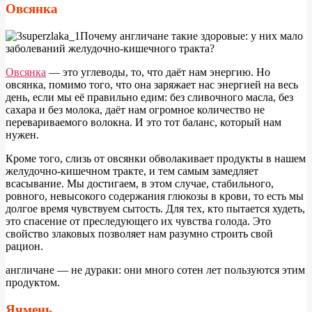
Овсянка
П
очему англичане такие здоровые: у них мало
заболеваний желудочно-кишечного тракта?
Овсянка
— это углеводы, то, что даёт нам энергию. Но
овсянка, помимо того, что она заряжает нас энергией на весь
день, если мы её правильно едим: без сливочного масла, без
сахара и без молока, даёт нам огромное количество не
перевариваемого волокна. И это тот баланс, который нам
нужен.
Кроме того, слизь от овсянки обволакивает продукты в нашем
желудочно-кишечном тракте, и тем самым замедляет
всасывание. Мы достигаем, в этом случае, стабильного,
ровного, невысокого содержания глюкозы в крови, то есть мы
долгое время чувствуем сытость. Для тех, кто пытается худеть,
это спасение от преследующего их чувства голода. Это
свойство злаковых позволяет нам разумно строить свой
рацион.
англичане — не дураки: они много сотен лет пользуются этим
продуктом.
Ячмень