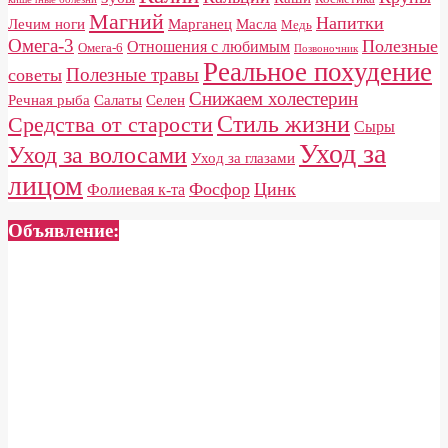
Магний
Напитки
Лечим ноги
Марганец
Масла
Медь
Омега-3
Полезные
Отношения с любимым
Омега-6
Позвоночник
Реальное похудение
Полезные травы
советы
Снижаем холестерин
Речная рыба
Салаты
Селен
Стиль жизни
Средства от старости
Сыры
Уход за
Уход за волосами
Уход за глазами
лицом
Фосфор
Цинк
Фолиевая к-та
Объявление: