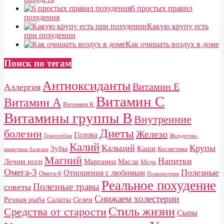
6 простых правил
похудения
Какую крупу есть
при похудении
Как очищать воздух в доме
Поиск по тегам
Антиоксиданты
Витамин E
Аллергия
Витамин С
Витамин А
Витамин К
Витамины группы B
Внутренние
Диеты
болезни
Железо
Голова
Гемоглобин
Желудочно-
Калий
Кальций
Крупы
Зубы
Каши
Косметика
кишечные болезни
Магний
Напитки
Лечим ноги
Марганец
Масла
Медь
Омега-3
Полезные
Отношения с любимым
Омега-6
Позвоночник
Реальное похудение
Полезные травы
советы
Снижаем холестерин
Речная рыба
Салаты
Селен
Стиль жизни
Средства от старости
Сыры