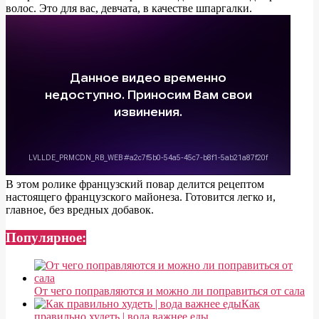
волос. Это для вас, девчата, в качестве шпаргалки.
В этом ролике французский повар делится рецептом
настоящего французского майонеза. Готовится легко и,
главное, без вредных добавок.
Популярное:
От чего поправляются и можно ли поправиться от сала
Как
правильно худеть | вода важнее еды