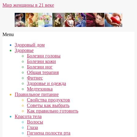
Skip
Мир женщины в 21 веке
to
content
Secondary
Menu
Navigation
Здоровый дом
Menu
Здоровье
Болезни головы
Болезни кожи
Болезни ног
Общая терапия
Фитнес
Здоровье и одежда
Медтехника
Правильное питание
Свойства продуктов
Советы как выбрать
Как правильно готовить
Красота тела
Волосы
Глаза
Гигиена полости рта