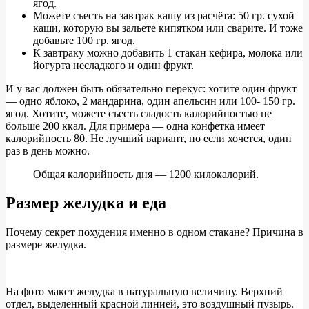
ягод.
Можете съесть на завтрак кашу из расчёта: 50 гр. сухой
каши, которую вы зальете кипятком или сварите. И тоже
добавьте 100 гр. ягод.
К завтраку можно добавить 1 стакан кефира, молока или
йогурта несладкого и один фрукт.
И у вас должен быть обязательно перекус: хотите один фрукт
— одно яблоко, 2 мандарина, один апельсин или 100- 150 гр.
ягод. Хотите, можете съесть сладость калорийностью не
больше 200 ккал. Для примера — одна конфетка имеет
калорийность 80. Не лучший вариант, но если хочется, один
раз в день можно.
Общая калорийность дня — 1200 килокалорий.
Размер желудка и еда
П
очему секрет похудения именно в одном стакане? Причина в
размере желудка.
На фото макет желудка в натуральную величину. Верхний
отдел, выделенный красной линией, это воздушный пузырь.