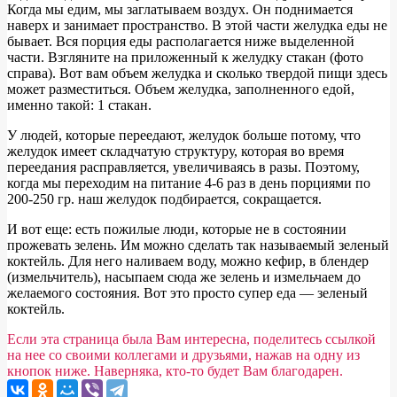
Когда мы едим, мы заглатываем воздух. Он поднимается
наверх и занимает пространство. В этой части желудка еды не
бывает. Вся порция еды располагается ниже выделенной
части. Взгляните на приложенный к желудку стакан (фото
справа). Вот вам объем желудка и сколько твердой пищи здесь
может разместиться. Объем желудка, заполненного едой,
именно такой: 1 стакан.
У людей, которые переедают, желудок больше потому, что
желудок имеет складчатую структуру, которая во время
переедания расправляется, увеличиваясь в разы. Поэтому,
когда мы переходим на питание 4-6 раз в день порциями по
200-250 гр. наш желудок подбирается, сокращается.
И вот еще: есть пожилые люди, которые не в состоянии
прожевать зелень. Им можно сделать так называемый зеленый
коктейль. Для него наливаем воду, можно кефир, в блендер
(измельчитель), насыпаем сюда же зелень и измельчаем до
желаемого состояния. Вот это просто супер еда — зеленый
коктейль.
Если эта страница была Вам интересна, поделитесь ссылкой
на нее со своими коллегами и друзьями, нажав на одну из
кнопок ниже. Наверняка, кто-то будет Вам благодарен.