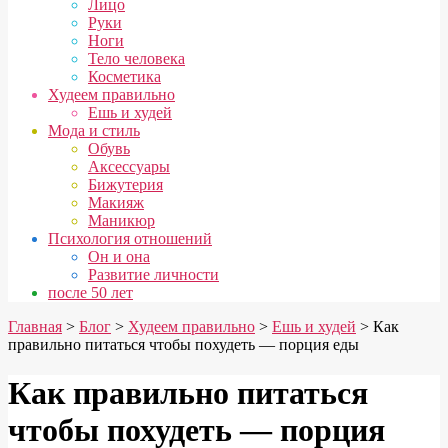
Лицо
Руки
Ноги
Тело человека
Косметика
Худеем правильно
Ешь и худей
Мода и стиль
Обувь
Аксессуары
Бижутерия
Макияж
Маникюр
Психология отношений
Он и она
Развитие личности
после 50 лет
Главная
>
Блог
>
Худеем правильно
>
Ешь и худей
> Как
правильно питаться чтобы похудеть — порция еды
Как правильно питаться
чтобы похудеть — порция