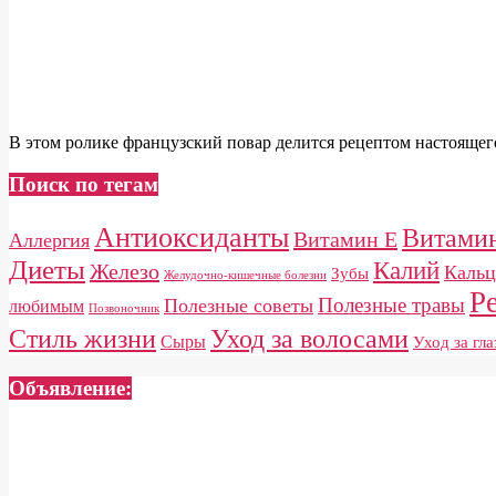
В этом ролике французский повар делится рецептом настоящего 
Поиск по тегам
Антиоксиданты
Витами
Витамин E
Аллергия
Диеты
Калий
Железо
Каль
Зубы
Желудочно-кишечные болезни
Р
Полезные травы
Полезные советы
любимым
Позвоночник
Стиль жизни
Уход за волосами
Сыры
Уход за гл
Объявление: