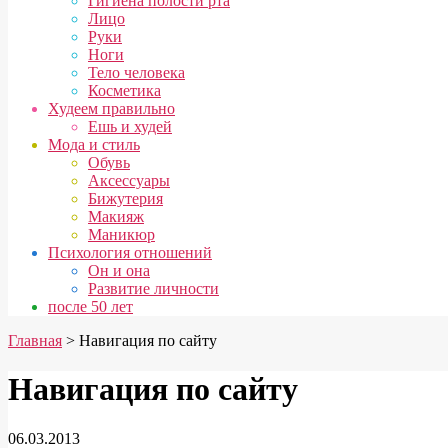
Гигиена полости рта
Лицо
Руки
Ноги
Тело человека
Косметика
Худеем правильно
Ешь и худей
Мода и стиль
Обувь
Аксессуары
Бижутерия
Макияж
Маникюр
Психология отношений
Он и она
Развитие личности
после 50 лет
Главная
> Навигация по сайту
Навигация по сайту
06.03.2013