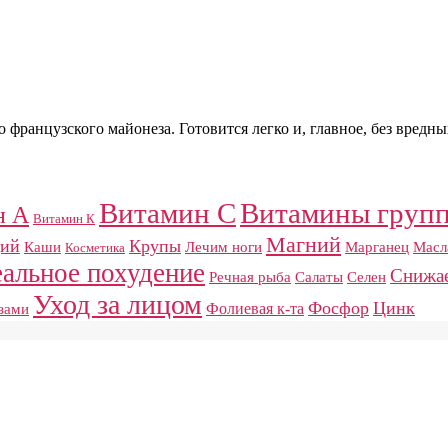
французского майонеза. Готовится легко и, главное, без вредны
Витамин С
Витамины груп
н А
Витамин К
Магний
ций
Крупы
Каши
Лечим ноги
Марганец
Масл
Косметика
еальное похудение
Снижае
Речная рыба
Салаты
Селен
Уход за лицом
Фосфор
Цинк
Фолиевая к-та
азами