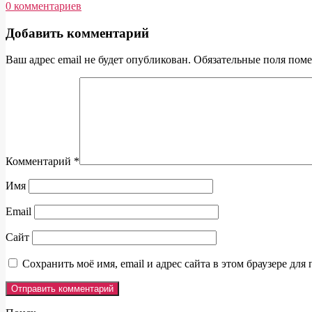
0 комментариев
2013-
Добавить комментарий
03-
Навигация
06
Ваш адрес email не будет опубликован.
Обязательные поля пом
по
сайту
Комментарий
*
Имя
Email
Сайт
Сохранить моё имя, email и адрес сайта в этом браузере д