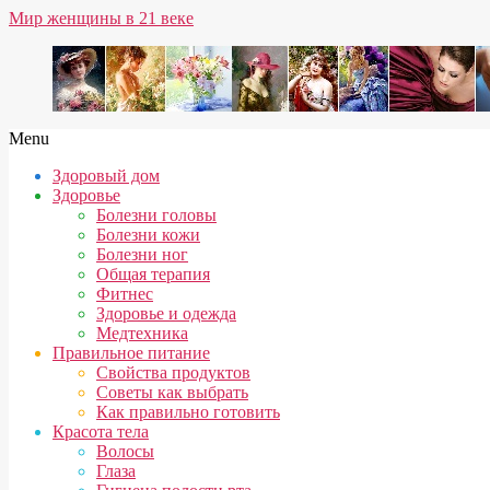
Skip
Мир женщины в 21 веке
to
content
Secondary
Menu
Navigation
Здоровый дом
Menu
Здоровье
Болезни головы
Болезни кожи
Болезни ног
Общая терапия
Фитнес
Здоровье и одежда
Медтехника
Правильное питание
Свойства продуктов
Советы как выбрать
Как правильно готовить
Красота тела
Волосы
Глаза