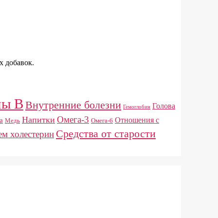
х добавок.
пы B
Внутренние болезни
Голова
Гемоглобин
Омега-3
Напитки
Отношения с
а
Медь
Омега-6
Средства от старости
м холестерин