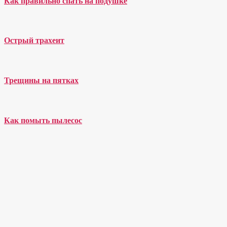
Как правильно спать на подушке
Острый трахеит
Трещины на пятках
Как помыть пылесос