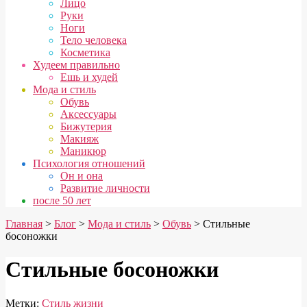
Лицо
Руки
Ноги
Тело человека
Косметика
Худеем правильно
Ешь и худей
Мода и стиль
Обувь
Аксессуары
Бижутерия
Макияж
Маникюр
Психология отношений
Он и она
Развитие личности
после 50 лет
Главная
>
Блог
>
Мода и стиль
>
Обувь
> Стильные
босоножки
Стильные босоножки
Метки:
Стиль жизни