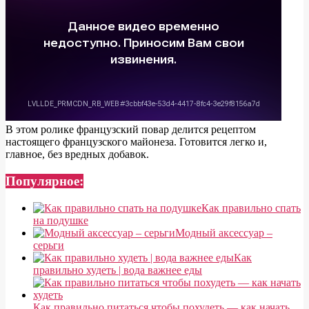
В этом ролике французский повар делится рецептом
настоящего французского майонеза. Готовится легко и,
главное, без вредных добавок.
Популярное:
Как правильно спать
на подушке
Модный аксессуар –
серьги
Как
правильно худеть | вода важнее еды
Как правильно питаться чтобы похудеть — как начать