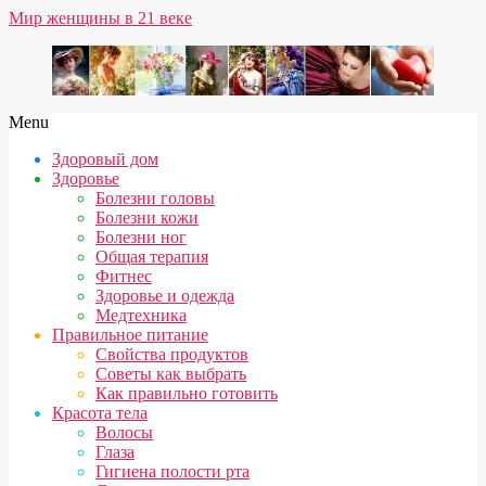
Skip
Мир женщины в 21 веке
to
content
Secondary
Menu
Navigation
Здоровый дом
Menu
Здоровье
Болезни головы
Болезни кожи
Болезни ног
Общая терапия
Фитнес
Здоровье и одежда
Медтехника
Правильное питание
Свойства продуктов
Советы как выбрать
Как правильно готовить
Красота тела
Волосы
Глаза
Гигиена полости рта