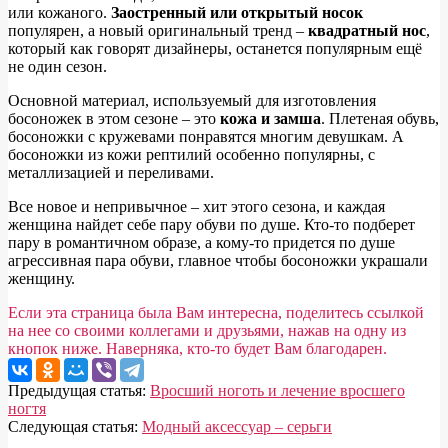
или кожаного.
Заостренный или открытый носок
популярен, а новый оригинальный тренд –
квадратный нос
,
который как говорят дизайнеры, останется популярным ещё
не один сезон.
Основной материал, используемый для изготовления
босоножек в этом сезоне – это
кожа и замша
. Плетеная обувь,
босоножки с кружевами понравятся многим девушкам. А
босоножки из кожи рептилий особенно популярны, с
металлизацией и переливами.
Все новое и непривычное – хит этого сезона, и каждая
женщина найдет себе пару обуви по душе. Кто-то подберет
пару в романтичном образе, а кому-то придется по душе
агрессивная пара обуви, главное чтобы босоножки украшали
женщину.
Если эта страница была Вам интересна, поделитесь ссылкой
на нее со своими коллегами и друзьями, нажав на одну из
кнопок ниже. Наверняка, кто-то будет Вам благодарен.
2023-
Предыдущая статья:
Вросший ноготь и лечение вросшего
08-
ногтя
14
Следующая статья:
Модный аксессуар – серьги