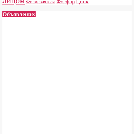
лицом
Фосфор
Цинк
Фолиевая к-та
Объявление: