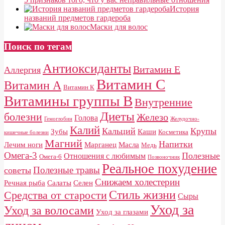
История
названий предметов гардероба
Маски для волос
Поиск по тегам
Антиоксиданты
Витамин E
Аллергия
Витамин С
Витамин А
Витамин К
Витамины группы B
Внутренние
Диеты
болезни
Железо
Голова
Гемоглобин
Желудочно-
Калий
Кальций
Крупы
Зубы
Каши
Косметика
кишечные болезни
Магний
Напитки
Лечим ноги
Марганец
Масла
Медь
Омега-3
Полезные
Отношения с любимым
Омега-6
Позвоночник
Реальное похудение
Полезные травы
советы
Снижаем холестерин
Речная рыба
Салаты
Селен
Стиль жизни
Средства от старости
Сыры
Уход за
Уход за волосами
Уход за глазами