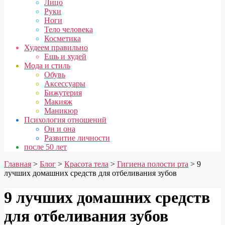
Лицо
Руки
Ноги
Тело человека
Косметика
Худеем правильно
Ешь и худей
Мода и стиль
Обувь
Аксессуары
Бижутерия
Макияж
Маникюр
Психология отношений
Он и она
Развитие личности
после 50 лет
Главная
>
Блог
>
Красота тела
>
Гигиена полости рта
> 9
лучших домашних средств для отбеливания зубов
9 лучших домашних средств
для отбеливания зубов