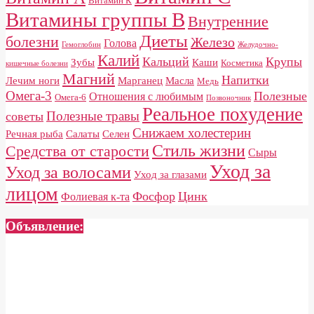
Витамин К
Витамины группы B
Внутренние
Диеты
болезни
Железо
Голова
Гемоглобин
Желудочно-
Калий
Кальций
Крупы
Зубы
Каши
Косметика
кишечные болезни
Магний
Напитки
Лечим ноги
Марганец
Масла
Медь
Омега-3
Полезные
Отношения с любимым
Омега-6
Позвоночник
Реальное похудение
Полезные травы
советы
Снижаем холестерин
Речная рыба
Салаты
Селен
Стиль жизни
Средства от старости
Сыры
Уход за
Уход за волосами
Уход за глазами
лицом
Фосфор
Цинк
Фолиевая к-та
Объявление: