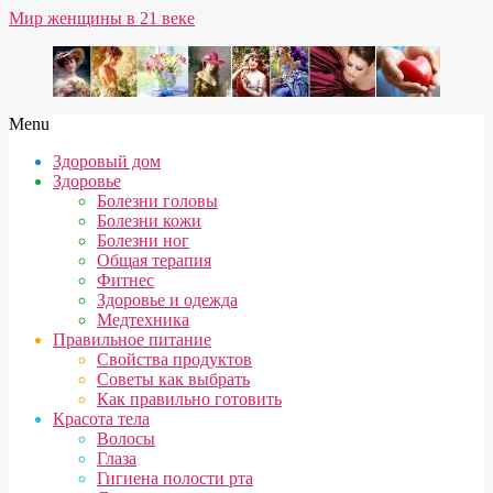
Skip
Мир женщины в 21 веке
to
content
Secondary
Menu
Navigation
Здоровый дом
Menu
Здоровье
Болезни головы
Болезни кожи
Болезни ног
Общая терапия
Фитнес
Здоровье и одежда
Медтехника
Правильное питание
Свойства продуктов
Советы как выбрать
Как правильно готовить
Красота тела
Волосы
Глаза
Гигиена полости рта