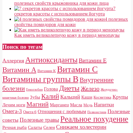
полезных свойств крыжовника для кожи лица
7
секретов красоты с использованием йогурта
4 полезных
свойства помидоров для кожи
Как иметь великолепную кожу в период менопаузы
Поиск по тегам
Антиоксиданты
Витамин E
Аллергия
Витамин С
Витамин А
Витамин К
Витамины группы B
Внутренние
Диеты
болезни
Железо
Голова
Гемоглобин
Желудочно-
Калий
Кальций
Крупы
Зубы
Каши
Косметика
кишечные болезни
Магний
Напитки
Лечим ноги
Марганец
Масла
Медь
Омега-3
Полезные
Отношения с любимым
Омега-6
Позвоночник
Реальное похудение
Полезные травы
советы
Снижаем холестерин
Речная рыба
Салаты
Селен