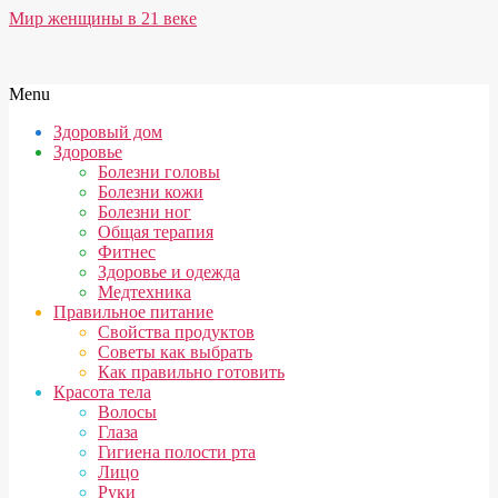
Skip
Мир женщины в 21 веке
to
content
Secondary
Menu
Navigation
Здоровый дом
Menu
Здоровье
Болезни головы
Болезни кожи
Болезни ног
Общая терапия
Фитнес
Здоровье и одежда
Медтехника
Правильное питание
Свойства продуктов
Советы как выбрать
Как правильно готовить
Красота тела
Волосы
Глаза
Гигиена полости рта
Лицо
Руки