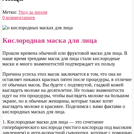
Метки:
Уход за лицом
0 комментариев
Что
Кислородная маска для лица
нужно
знать
П
рошли времена обычной или фруктовой маски для лица. В
о
наше время трендами масок для лица стали кислородные
маски и много знаменитостей подтверждает их пользу.
кислородных
масках
Причина успеха этих масок заключается в том, что она не
оставляет никаких красных пятен после процедуры, в отличие
для
от обычных масок. Вы будете с подтянутой, гладкой кожей
лица
выглядеть моложе на десятилетие. Не только знаменитости
идут на эти процедуры, чтобы выглядеть моложе на большом
экране, но и обычные женщины, которые также хотят
выглядеть моложе и красивее. Поделимся с вами фактами о
кислородных масках для лица.
1.
Кислородные маски для лица — это сочетание
гипербарического кислорода (чистого кислорода под высоким
давлением) и анти-возрастной сыворотки, которые с помощью