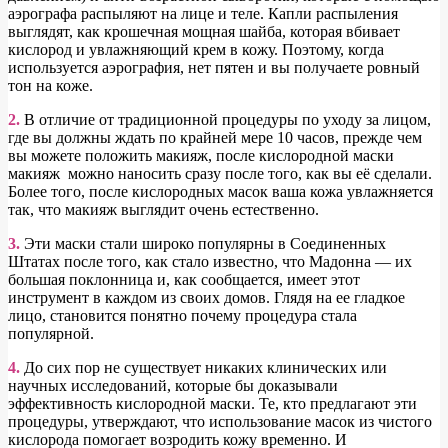
аэрографа распыляют на лице и теле. Капли распыления
выглядят, как крошечная мощная шайба, которая вбивает
кислород и увлажняющий крем в кожу. Поэтому, когда
используется аэрография, нет пятен и вы получаете ровный
тон на коже.
2.
В отличие от традиционной процедуры по уходу за лицом,
где вы должны ждать по крайней мере 10 часов, прежде чем
вы можете положить макияж, после кислородной маски
макияж можно наносить сразу после того, как вы её сделали.
Более того, после кислородных масок ваша кожа увлажняется
так, что макияж выглядит очень естественно.
3.
Эти маски стали широко популярны в Соединенных
Штатах после того, как стало известно, что Мадонна — их
большая поклонница и, как сообщается, имеет этот
инструмент в каждом из своих домов. Глядя на ее гладкое
лицо, становится понятно почему процедура стала
популярной.
4.
До сих пор не существует никаких клинических или
научных исследований, которые бы доказывали
эффективность кислородной маски. Те, кто предлагают эти
процедуры, утверждают, что использование масок из чистого
кислорода помогает возродить кожу временно. И